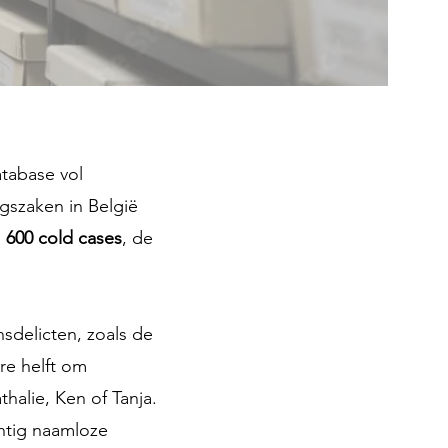
tabase vol
szaken in België
m
600 cold cases
, de
sdelicten, zoals de
re helft om
halie, Ken of Tanja.
chtig naamloze