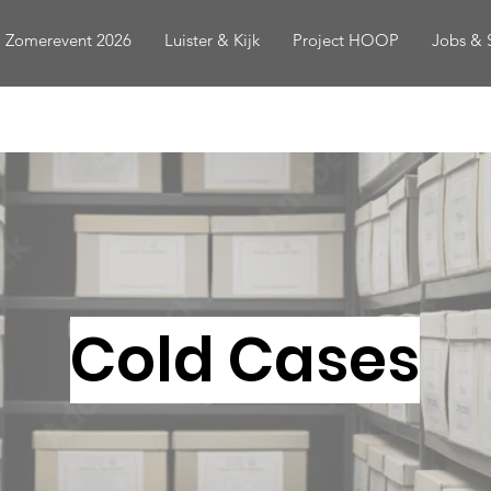
Zomerevent 2026
Luister & Kijk
Project HOOP
Jobs & 
Cold Cases