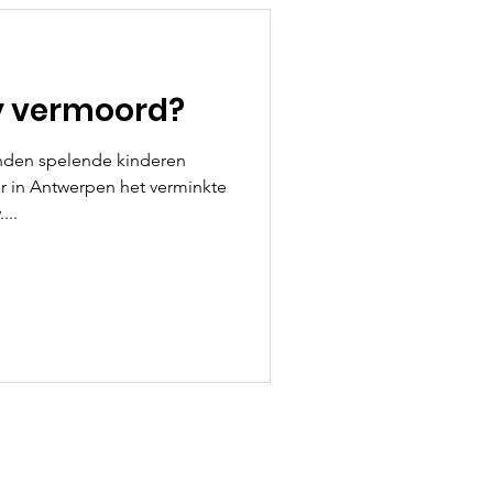
ly vermoord?
nden spelende kinderen
er in Antwerpen het verminkte
...