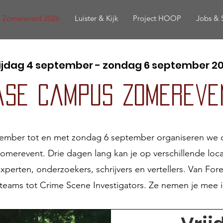
Zomerevent 2026
Luister & Kijk
Project HOOP
Jobs & 
ijdag 4 september - zondag 6 september 2
ase Campus zomereve
ptember tot en met zondag 6 september organiseren we
erevent. Drie dagen lang kan je op verschillende loca
perten, onderzoekers, schrijvers en vertellers. Van Fore
eams tot Crime Scene Investigators. Ze nemen je mee i