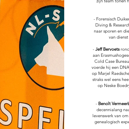
zijn team tonen 
- Forensisch Duike
Diving & Researc
naar sporen en die
van diens
-
Jeff Bervoets
rond
aan Erasmushogesch
Cold Case Bureau
voerde hij een DNA
op Marjel Raedschel
straks wel eens hee
op Neske Boedry. 
-
Benoît Vermeer
decennialang naar
levenswerk van om 
genealogisch exper