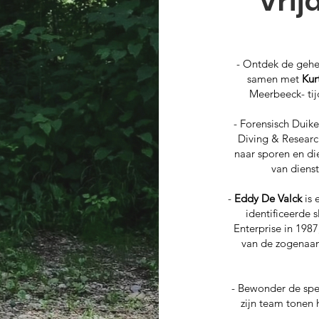
Vrij
- Ontdek de gehe
samen met
Kur
Meerbeeck- tij
- Forensisch Duik
Diving & Resear
naar sporen en di
van diens
-
Eddy De Valck
is 
identificeerde 
Enterprise in 1987
van de zogenaam
- Bewonder de spe
zijn team tonen