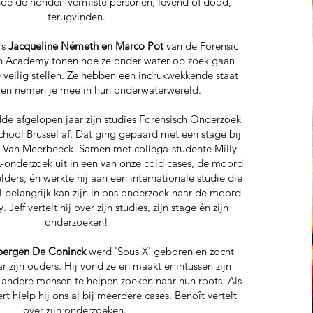
hoe de honden vermiste personen, levend of dood,
terugvinden.
rs
Jacqueline Németh en Marco Pot
van de Forensic
h Academy tonen hoe ze onder water op zoek gaan
 veilig stellen. Ze hebben een indrukwekkende staat
t en nemen je mee in hun onderwaterwereld.
de afgelopen jaar zijn studies Forensisch Onderzoek
ool Brussel af. Dat ging gepaard met een stage bij
 Van Meerbeeck. Samen met collega-studente Milly
-onderzoek uit in een van onze cold cases, de moord
ders, én werkte hij aan een internationale studie die
l belangrijk kan zijn in ons onderzoek naar de moord
Jeff vertelt hij over zijn studies, zijn stage én zijn
onderzoeken!
bergen De Coninck
werd 'Sous X' geboren en zocht
 zijn ouders. Hij vond ze en maakt er intussen zijn
andere mensen te helpen zoeken naar hun roots. Als
t hielp hij ons al bij meerdere cases. Benoît vertelt
over zijn onderzoeken. ​