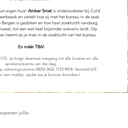
uit eigen huis!
Amber Smet
is onderzoekster bij Cold
erbeeck en vertelt hoe zij met het bureau in de zaak
n Bergen is gedoken en hoe haar zoektocht vandaag,
gruwel, tot een wel heel bijzonder scenario leidt. Op
r neemt ze je mee in de zoektocht van het bureau.​​
En méér TBA!
st €175. Je krijgt daarmee toegang tot alle locaties en alle
sprekers/events van die dag.
op rekeningnummer BE50 3632 1723 9018. Vermeld 6/9.
er een mailtje, opdat we je kunnen bereiken!
experten jullie