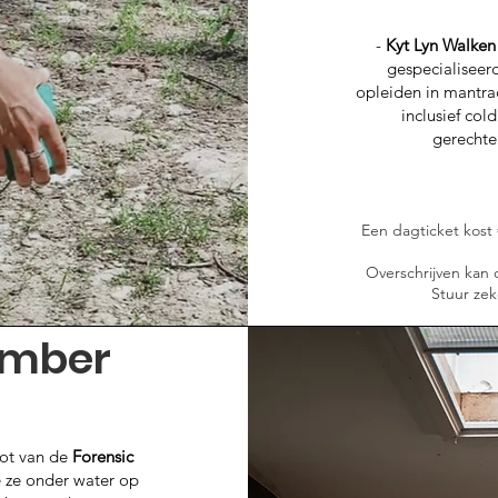
-
Kyt Lyn Walken
gespecialiseerd
opleiden in mantra
inclusief col
gerechte
​​​​​Een dagticket ko
Overschrijven kan
Stuur zek
ember
Pot
van de
Forensic
 ze onder water op