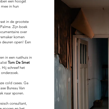
ebben een hoogst
e mee in hun
vast in de grootste
Palme. Zijn boek
documentaire over
iremaker komen
de deuren open! Een
n in een rusthuis in
alist
Tom De Smet
 Hij schreef het
n onderzoek.
ze cold cases. Ga
Case Bureau Van
ek naar sporen.
sisch consultant,
ke sporen en het