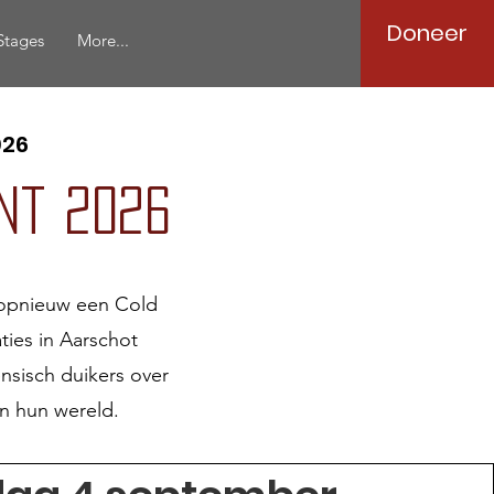
Doneer
Stages
More...
026
nt 2026
 opnieuw een Cold
ties in Aarschot
nsisch duikers over
n hun wereld.