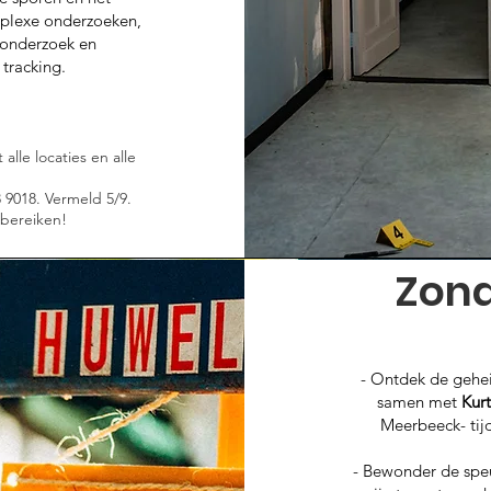
mplexe onderzoeken,
, onderzoek en
 tracking.
 alle locaties en alle
9018. Vermeld 5/9.
 bereiken!
Zond
- Ontdek de gehei
samen met
Kurt
Meerbeeck- tijd
- Bewonder de spe