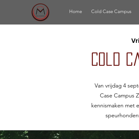
Home
Cold Case Campus
Vr
Cold C
Van vrijdag 4 se
Case Campus Zom
kennismaken met ex
speurhondent