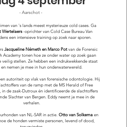
dag 4 september
- Aarschot -
imen van 's lands meest mysterieuze cold cases. Ga
t Wertelaers
-oprichter van Cold Case Bureau Van
dens een intensieve training op zoek naar sporen.
ers
Jacqueline Németh en Marco Pot
van de Forensic
ch Academy tonen hoe ze onder water op zoek gaan
e veilig stellen. Ze hebben een indrukwekkende staat
t en nemen je mee in hun onderwaterwereld.
een autoriteit op vlak van forensische odontologie. Hij
slachtoffers van de ramp met de MS Herald of Free
, in de zaak-Dutroux én identificeerde de slachtoffers
de Slachter van Bergen. Eddy neemt je mee in de
verhalen.
urhonden van NL-SAR in actie.
Otto van Solkema
en
 hoe de honden vermiste personen, levend of dood,
terugvinden.