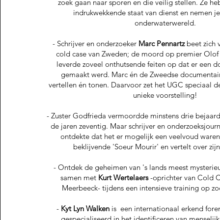
zoek gaan naar sporen en die veilig stellen. Ze h
indrukwekkende staat van dienst en nemen j
onderwaterwereld.
- Schrijver en onderzoeker
Marc Pennartz
beet zich 
cold case van Zweden; de moord op premier Olof 
leverde zoveel onthutsende feiten op dat er een 
gemaakt werd. Marc én de Zweedse documenta
vertellen én tonen. Daarvoor zet het UGC speciaal 
unieke voorstelling!
- Zuster Godfrieda vermoordde minstens drie bejaarde
de jaren zeventig. Maar schrijver en onderzoeksjourn
ontdekte dat het er mogelijk een veelvoud waren.
beklijvende 'Soeur Mourir' en vertelt over zij
- Ontdek de geheimen van 's lands meest mysterieu
samen met
Kurt Wertelaers
-oprichter van Cold 
Meerbeeck- tijdens een intensieve training op zo
-
Kyt Lyn Walken
is een internationaal erkend foren
gespecialiseerd in het identificeren van menselij