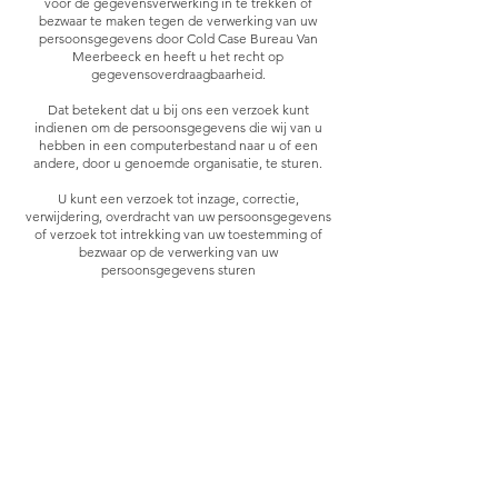
voor de gegevensverwerking in te trekken of
bezwaar te maken tegen de verwerking van uw
persoonsgegevens door Cold Case Bureau Van
Meerbeeck en heeft u het recht op
gegevensoverdraagbaarheid.
Dat betekent dat u bij ons een verzoek kunt
indienen om de persoonsgegevens die wij van u
hebben in een computerbestand naar u of een
andere, door u genoemde organisatie, te sturen.
U kunt een verzoek tot inzage, correctie,
verwijdering, overdracht van uw persoonsgegevens
of verzoek tot intrekking van uw toestemming of
bezwaar op de verwerking van uw
persoonsgegevens sturen
naar
info@bureauvanmeerbeeck.com
.
Bij zo’n verzoek, vragen wij u een kopie van uw
identiteitsbewijs met het verzoek mee te sturen.
Maak in deze kopie uw pasfoto, MRZ (machine
readable zone, de strook met nummers onderaan
het paspoort), paspoortnummer en
Burgerservicenummer (BSN) zwart. Dit ter
bescherming van uw privacy. We reageren zo snel
mogelijk, maar binnen vier weken, op uw verzoek.
Bureau Van Meerbeeck wil u er op wijzen dat u de
mogelijkheid heeft om een klacht in te dienen bij