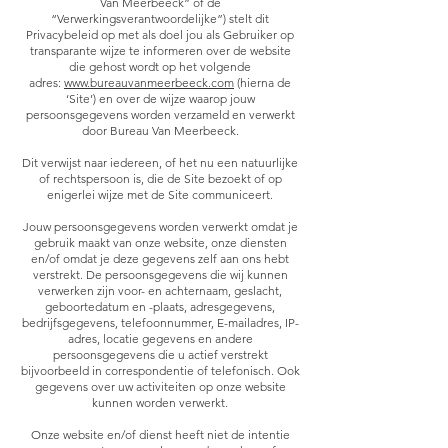
Van Meerbeeck” of de
“Verwerkingsverantwoordelijke”) stelt dit
Privacybeleid op met als doel jou als Gebruiker op
transparante wijze te informeren over de website
die gehost wordt op het volgende
adres:
www.bureauvanmeerbeeck.com
(hierna de
‘Site’) en over de wijze waarop jouw
persoonsgegevens worden verzameld en verwerkt
door Bureau Van Meerbeeck.
Dit verwijst naar iedereen, of het nu een natuurlijke
of rechtspersoon is, die de Site bezoekt of op
enigerlei wijze met de Site communiceert.
Jouw persoonsgegevens worden verwerkt omdat je
gebruik maakt van onze website, onze diensten
en/of omdat je deze gegevens zelf aan ons hebt
verstrekt. De persoonsgegevens die wij kunnen
verwerken zijn voor- en achternaam, geslacht,
geboortedatum en -plaats, adresgegevens,
bedrijfsgegevens, telefoonnummer, E-mailadres, IP-
adres, locatie gegevens en andere
persoonsgegevens die u actief verstrekt
bijvoorbeeld in correspondentie of telefonisch. Ook
gegevens over uw activiteiten op onze website
kunnen worden verwerkt.
Onze website en/of dienst heeft niet de intentie