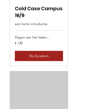
Cold Case Campus
16/9
een korte introductie
Dagen aan het laden...
120
€ 120
euro
Nu boeken