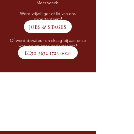
Meerbeeck.
Word vrijwilliger of lid van ons
expertenteam!
JOBS & STAGES
Of word donateur en draag bij aan onze
werking en onze onderzoeken!
BE50 3632 1723 9018