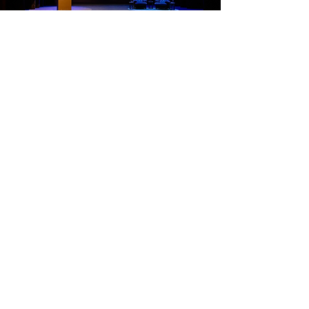
Boek hier je lezing!
Interesse in een lezing,
presentatie of keynote?
Hier kan je alvast wat informatie vinden over
onze
lezingen
,
ons
verhaal
, een
bio van Kurt
én het
jaarverslag 2024
van
Cold Case Bureau Van Meerbeeck!
IN DE BOEKHANDEL: