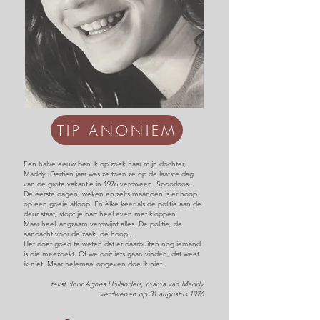
TIP ANONIEM
Een halve eeuw ben ik op zoek naar mijn dochter,
Maddy. Dertien jaar was ze toen ze op de laatste dag
van de grote vakantie in 1976 verdween. Spoorloos.
De eerste dagen, weken en zelfs maanden is er hoop
op een goeie afloop. En élke keer als de politie aan de
deur staat, stopt je hart heel even met kloppen.
Maar heel langzaam verdwijnt alles. De politie, de
aandacht voor de zaak, de hoop…
Het doet goed te weten dat er daarbuiten nog iemand
is die meezoekt. Of we ooit iets gaan vinden, dat weet
ik niet. Maar helemaal opgeven doe ik niet.
tekst door Agnes Hollanders, mama van Maddy.
verdwenen op 31 augustus 1976.